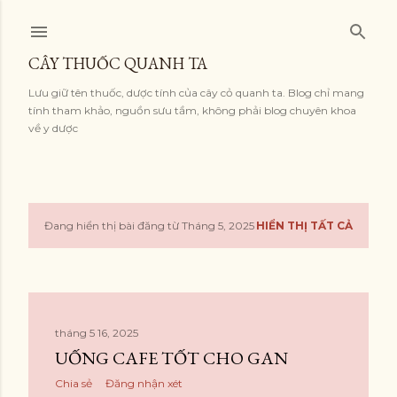
Chuyển đến nội dung chính
CÂY THUỐC QUANH TA
Lưu giữ tên thuốc, dược tính của cây cỏ quanh ta. Blog chỉ mang
tính tham khảo, nguồn sưu tầm, không phải blog chuyên khoa
về y dược
Đang hiển thị bài đăng từ Tháng 5, 2025
HIỂN THỊ TẤT CẢ
B
à
i
tháng 5 16, 2025
đ
UỐNG CAFE TỐT CHO GAN
ă
Chia sẻ
Đăng nhận xét