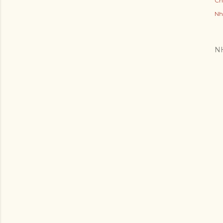
Ch
Nh
N