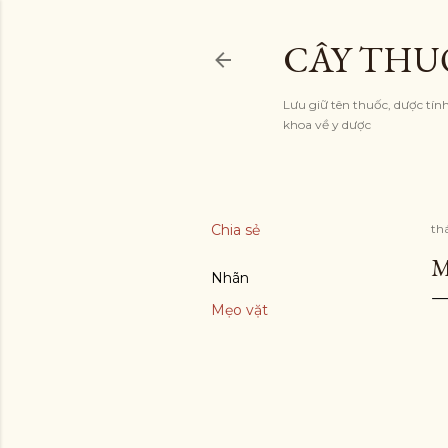
CÂY THU
Lưu giữ tên thuốc, dược tí
khoa về y dược
Chia sẻ
th
M
Nhãn
Mẹo vặt