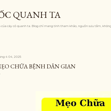
Chuyển đến nội dung chính
ỐC QUANH TA
nh của cây cỏ quanh ta. Blog chỉ mang tính tham khảo, nguồn sưu tầm, khôn
áng 4 04, 2025
ẸO CHỮA BỆNH DÂN GIAN