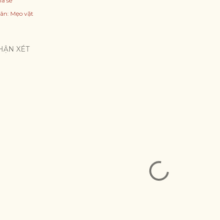
ia sẻ
ãn:
Mẹo vặt
HẬN XÉT