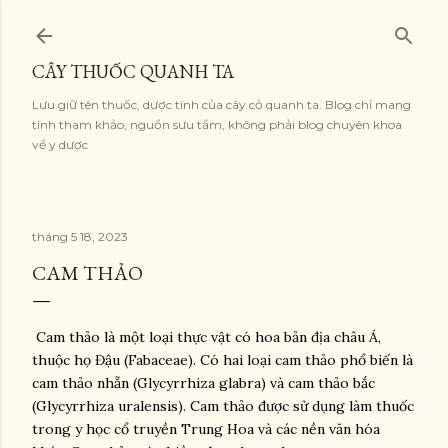
Chuyển đến nội dung chính
CÂY THUỐC QUANH TA
Lưu giữ tên thuốc, dược tính của cây cỏ quanh ta. Blog chỉ mang
tính tham khảo, nguồn sưu tầm, không phải blog chuyên khoa
về y dược
tháng 5 18, 2023
CAM THẢO
Cam thảo là một loại thực vật có hoa bản địa châu Á,
thuộc họ Đậu (Fabaceae). Có hai loại cam thảo phổ biến là
cam thảo nhẵn (Glycyrrhiza glabra) và cam thảo bắc
(Glycyrrhiza uralensis). Cam thảo được sử dụng làm thuốc
trong y học cổ truyền Trung Hoa và các nền văn hóa