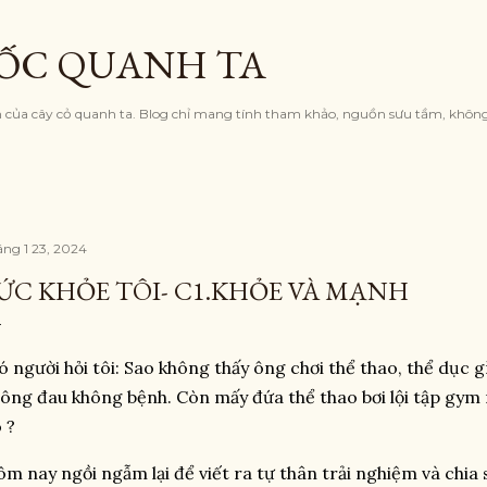
Chuyển đến nội dung chính
ỐC QUANH TA
nh của cây cỏ quanh ta. Blog chỉ mang tính tham khảo, nguồn sưu tầm, khôn
áng 1 23, 2024
ỨC KHỎE TÔI- C1.KHỎE VÀ MẠNH
 người hỏi tôi: Sao không thấy ông chơi thể thao, thể dục 
ông đau không bệnh. Còn mấy đứa thể thao bơi lội tập gym 
 ?
m nay ngồi ngẫm lại để viết ra tự thân trải nghiệm và chia 