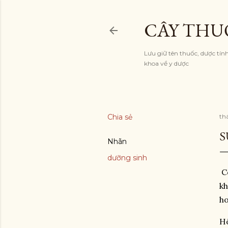
CÂY THU
Lưu giữ tên thuốc, dược tí
khoa về y dược
Chia sẻ
th
S
Nhãn
dưỡng sinh
Có
kh
ho
Hô