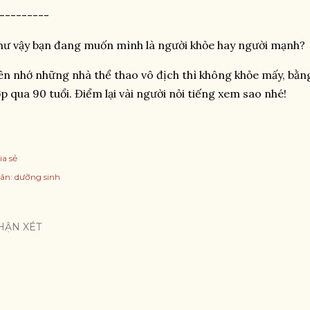
---------
ư vậy bạn đang muốn mình là người khỏe hay người mạnh?
n nhớ những nhà thể thao vô địch thì không khỏe mấy, bằ
p qua 90 tuổi. Điểm lại vài người nỏi tiếng xem sao nhé!
ia sẻ
ãn:
dưỡng sinh
HẬN XÉT