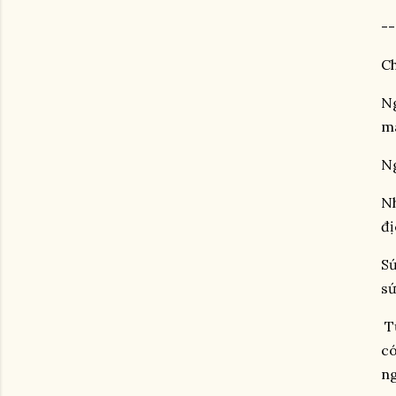
--
Ch
Ng
mà
Ng
Nh
đị
Sứ
sứ
Từ
có
ng