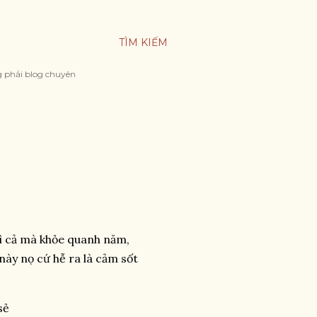
TÌM KIẾM
g phải blog chuyên
gì cả mà khỏe quanh năm,
này nọ cứ hễ ra là cảm sốt
sẻ