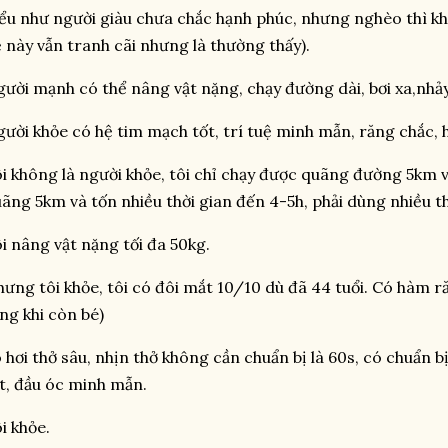
ểu như người giàu chưa chắc hạnh phúc, nhưng nghèo thì kh
 này vẫn tranh cãi nhưng là thường thấy).
ười mạnh có thể nâng vật nặng, chạy đường dài, bơi xa,nhảy
ười khỏe có hệ tim mạch tốt, trí tuệ minh mẫn, răng chắc, hệ
i không là người khỏe, tôi chỉ chạy được quãng đường 5km và
ãng 5km và tốn nhiều thời gian đến 4-5h, phải dùng nhiều t
i nâng vật nặng tối đa 50kg.
ưng tôi khỏe, tôi có đôi mắt 10/10 dù đã 44 tuổi. Có hàm ră
ng khi còn bé)
 hơi thở sâu, nhịn thở không cần chuẩn bị là 60s, có chuẩn bị 
t, đầu óc minh mẫn.
i khỏe.