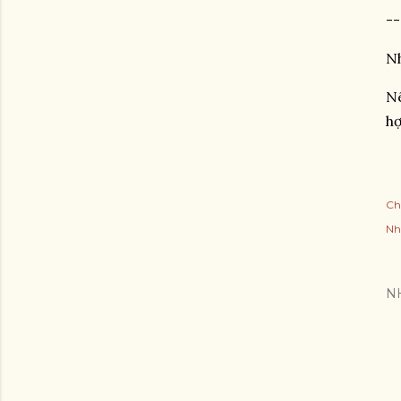
--
Nh
Nê
hợ
Ch
Nh
N