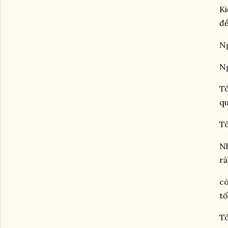
Ki
đề
Ng
Ng
Tô
qu
Tô
Nh
ră
có
tố
Tô